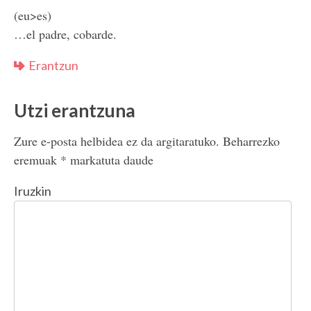
(eu>es)
…el padre, cobarde.
Erantzun
Utzi erantzuna
Zure e-posta helbidea ez da argitaratuko.
Beharrezko
eremuak
*
markatuta daude
Iruzkin