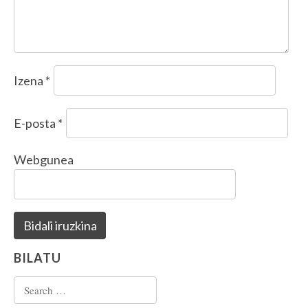
Izena
*
E-posta
*
Webgunea
BILATU
Search for: