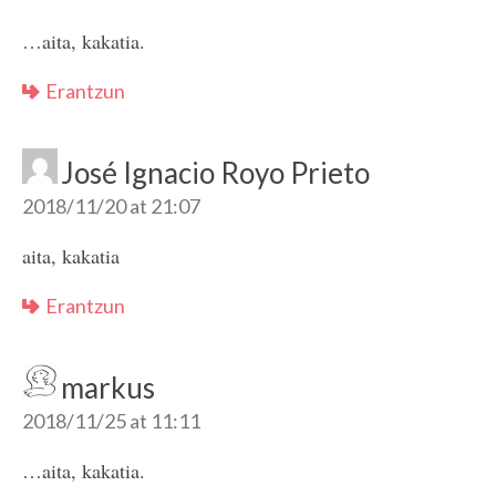
…aita, kakatia.
Erantzun
José Ignacio Royo Prieto
2018/11/20 at 21:07
aita, kakatia
Erantzun
markus
2018/11/25 at 11:11
…aita, kakatia.‬