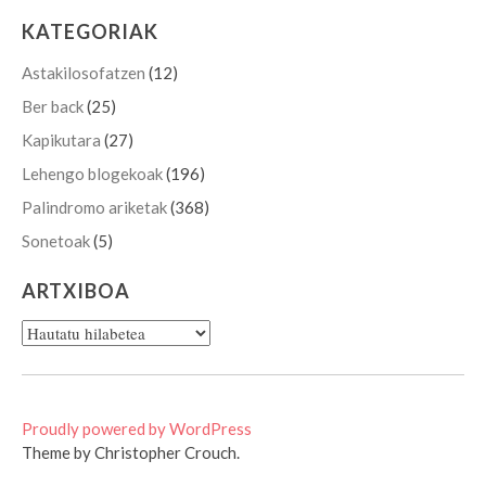
KATEGORIAK
Astakilosofatzen
(12)
Ber back
(25)
Kapikutara
(27)
Lehengo blogekoak
(196)
Palindromo ariketak
(368)
Sonetoak
(5)
ARTXIBOA
Artxiboa
Proudly powered by WordPress
Theme by Christopher Crouch.