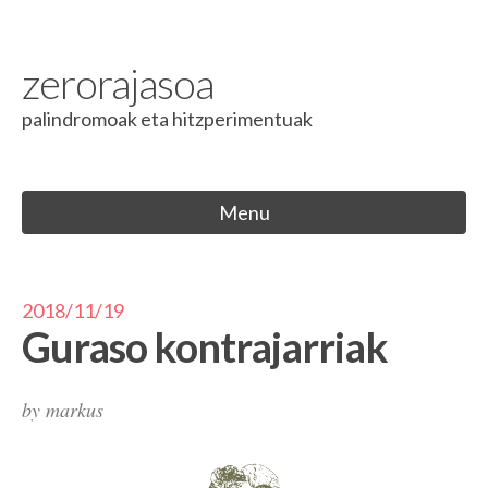
Skip to content
zerorajasoa
palindromoak eta hitzperimentuak
Menu
2018/11/19
Guraso kontrajarriak
by
markus