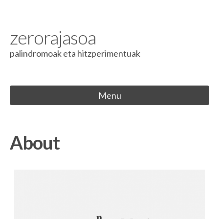
Skip to content
zerorajasoa
palindromoak eta hitzperimentuak
Menu
About