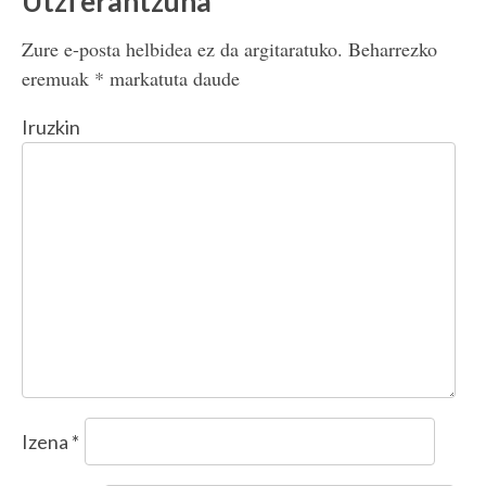
Utzi erantzuna
Zure e-posta helbidea ez da argitaratuko.
Beharrezko
eremuak
*
markatuta daude
Iruzkin
Izena
*