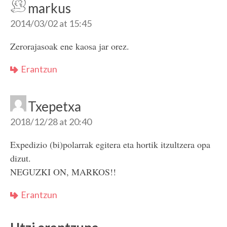
markus
2014/03/02 at 15:45
Zerorajasoak ene kaosa jar orez.
Erantzun
Txepetxa
2018/12/28 at 20:40
Expedizio (bi)polarrak egitera eta hortik itzultzera opa
dizut.
NEGUZKI ON, MARKOS!!
Erantzun