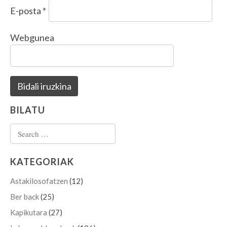
E-posta
*
Webgunea
BILATU
Search for:
KATEGORIAK
Astakilosofatzen
(12)
Ber back
(25)
Kapikutara
(27)