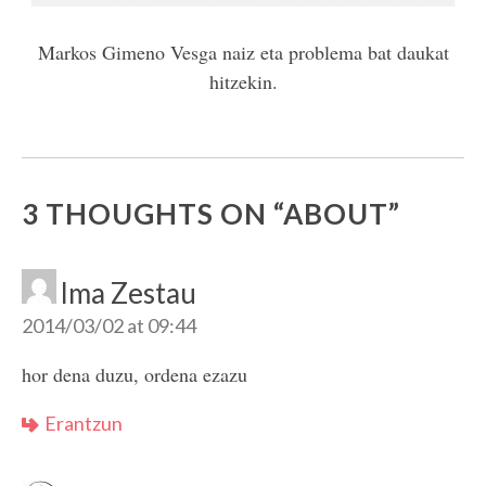
Markos Gimeno Vesga naiz eta problema bat daukat
hitzekin.
3 THOUGHTS ON “
ABOUT
”
Ima Zestau
2014/03/02 at 09:44
hor dena duzu, ordena ezazu
Erantzun