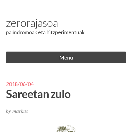
Skip to content
zerorajasoa
palindromoak eta hitzperimentuak
Menu
2018/06/04
Sareetan zulo
by
markus