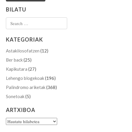
BILATU
Search for:
KATEGORIAK
Astakilosofatzen
(12)
Ber back
(25)
Kapikutara
(27)
Lehengo blogekoak
(196)
Palindromo ariketak
(368)
Sonetoak
(5)
ARTXIBOA
Artxiboa