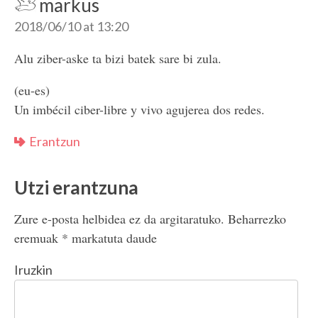
markus
2018/06/10 at 13:20
Alu ziber-aske ta bizi batek sare bi zula.
(eu-es)
Un imbécil ciber-libre y vivo agujerea dos redes.
Erantzun
Utzi erantzuna
Zure e-posta helbidea ez da argitaratuko.
Beharrezko
eremuak
*
markatuta daude
Iruzkin