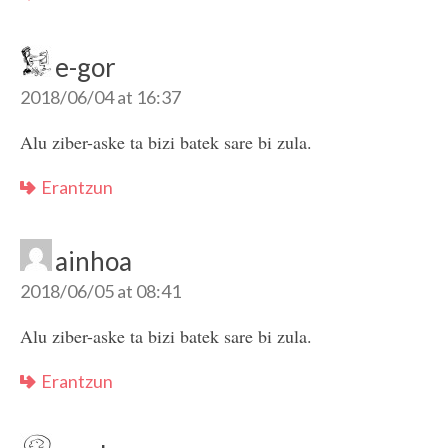
e-gor
2018/06/04 at 16:37
Alu ziber-aske ta bizi batek sare bi zula.
Erantzun
ainhoa
2018/06/05 at 08:41
Alu ziber-aske ta bizi batek sare bi zula.
Erantzun