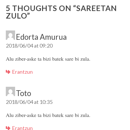
5 THOUGHTS ON “
SAREETAN
ZULO
”
Edorta Amurua
2018/06/04 at 09:20
Alu ziber-aske ta bizi batek sare bi zula.
Erantzun
Toto
2018/06/04 at 10:35
Alu ziber-aske ta bizi batek sare bi zula.
Erantzun