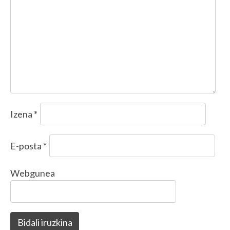
Izena
*
E-posta
*
Webgunea