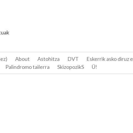
tuak
 ez)
About
Astohitza
DVT
Eskerrik asko diruz 
Palindromo tailerra
SkizopozikS
Ü!