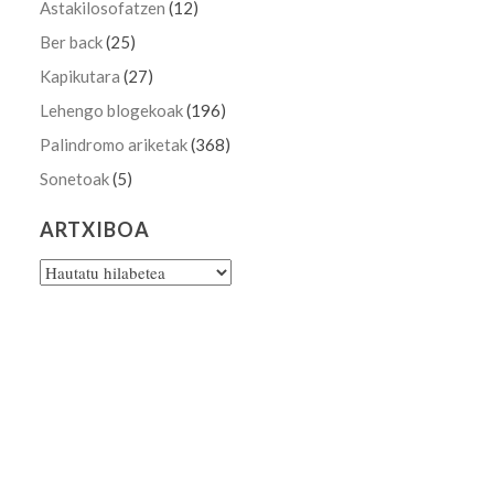
Astakilosofatzen
(12)
Ber back
(25)
Kapikutara
(27)
Lehengo blogekoak
(196)
Palindromo ariketak
(368)
Sonetoak
(5)
ARTXIBOA
Artxiboa