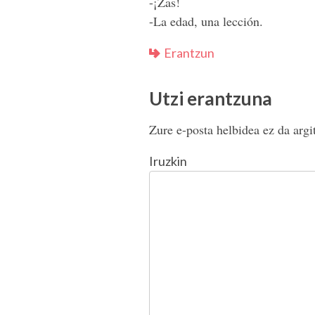
-¡Zas!
-La edad, una lección.
Erantzun
Utzi erantzuna
Zure e-posta helbidea ez da argi
Iruzkin