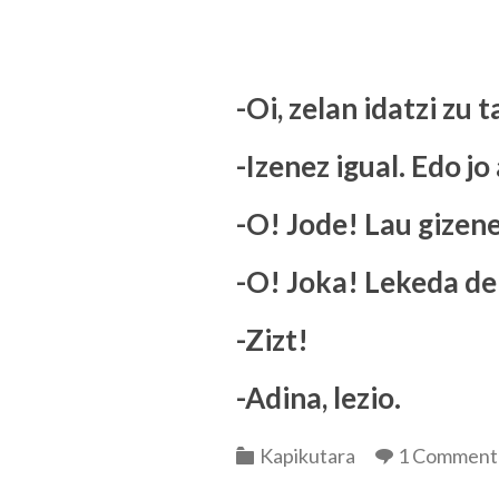
-Oi, zelan idatzi zu 
-Izenez igual. Edo jo 
-O! Jode! Lau gizene
-O! Joka! Lekeda de
-Zizt!
-Adina, lezio.
Categories
Kapikutara
1 Comment