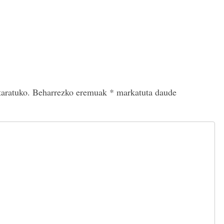
taratuko.
Beharrezko eremuak
*
markatuta daude