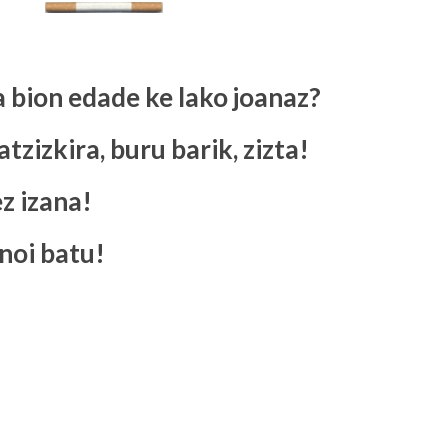
ta bion edade ke lako joanaz?
atzizkira, buru barik, zizta!
z izana!
noi batu!