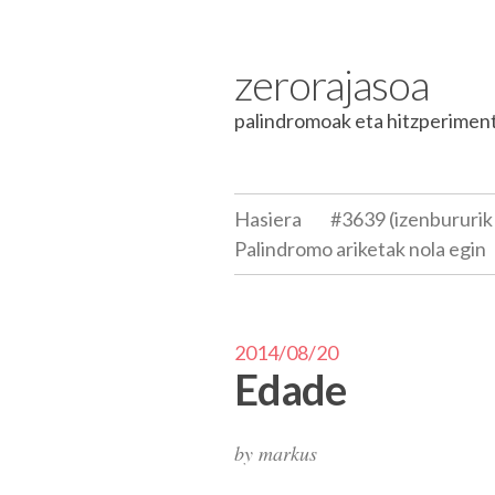
Skip to content
zerorajasoa
palindromoak eta hitzperimen
Hasiera
#3639 (izenbururik
Palindromo ariketak nola egin
2014/08/20
Edade
by
markus