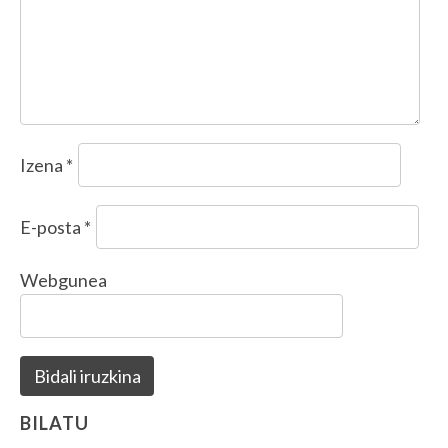
Izena
*
E-posta
*
Webgunea
BILATU