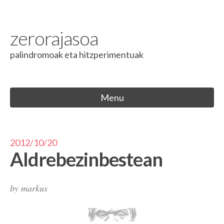
Skip to content
zerorajasoa
palindromoak eta hitzperimentuak
Menu
2012/10/20
Aldrebezinbestean
by
markus