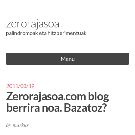
Skip to content
zerorajasoa
palindromoak eta hitzperimentuak
Menu
2011/03/19
Zerorajasoa.com blog
berrira noa. Bazatoz?
by
markus