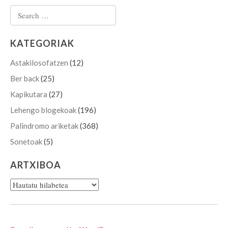
Search for:
KATEGORIAK
Astakilosofatzen
(12)
Ber back
(25)
Kapikutara
(27)
Lehengo blogekoak
(196)
Palindromo ariketak
(368)
Sonetoak
(5)
ARTXIBOA
Artxiboa