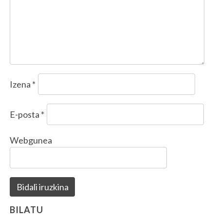
Izena
*
E-posta
*
Webgunea
BILATU