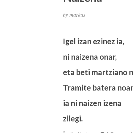
by
markus
Igel izan ezinez ia,
ni naizena onar,
eta beti martziano n
Tramite batera noan
ia ni naizen izena
zilegi.