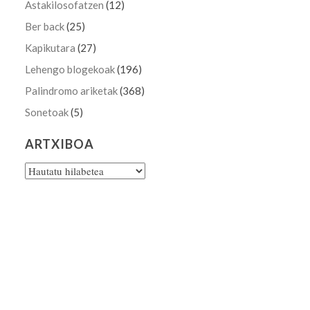
Astakilosofatzen
(12)
Ber back
(25)
Kapikutara
(27)
Lehengo blogekoak
(196)
Palindromo ariketak
(368)
Sonetoak
(5)
ARTXIBOA
Artxiboa