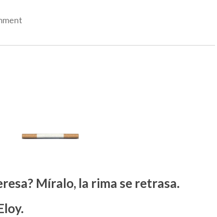
omment
eresa? Míralo, la rima se retrasa.
Eloy.