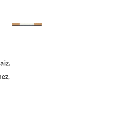
aiz.
ez,