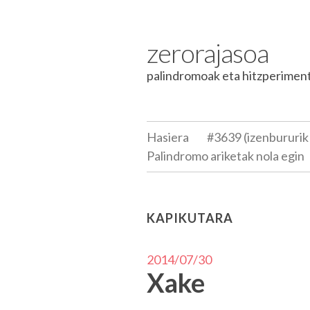
Skip to content
zerorajasoa
palindromoak eta hitzperimen
Hasiera
#3639 (izenbururik
Palindromo ariketak nola egin
KAPIKUTARA
2014/07/30
Xake