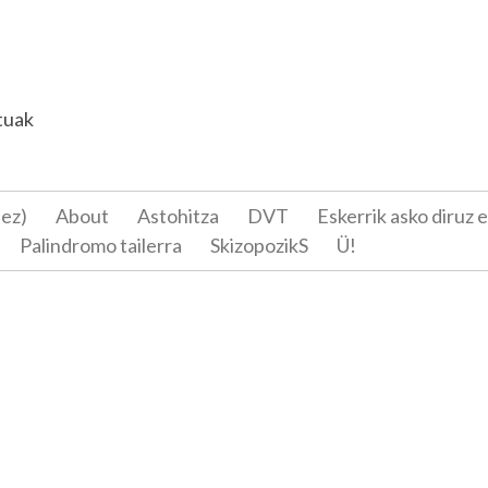
tuak
 ez)
About
Astohitza
DVT
Eskerrik asko diruz 
Palindromo tailerra
SkizopozikS
Ü!