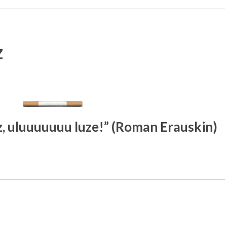
z
, uluuuuuuu luze!” (Roman Erauskin)