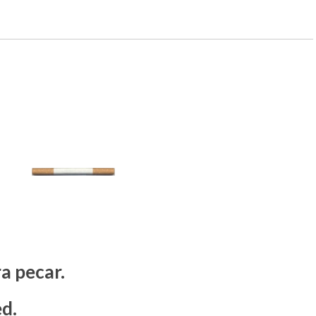
a pecar.
ed.